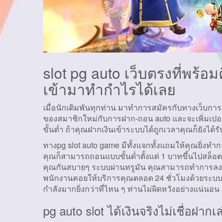
slot pg auto เว็บตรงที่พร้อม
เข้ามาทำกำไรได้เลย
เมื่อนักเดิมพันทุกท่าน มาทำการสมัครกับทางเว็บการเด
ของสมาชิกใหม่กับการฝาก-ถอน auto และจะเพิ่มเปอร
ขั้นต่ำ ถ้าคุณฝากเงินเข้าระบบได้ถูกเวลาคุณก็ยังได้รับ
ทางpg slot auto game มีทั้งแจกทั้งแถมให้คุณยิ่ง
คุณก็สามารถถอนแบบขั้นต่ำตั้งแต่ 1 บาทขึ้นไปสล็อต
คุณกันสบายๆ ระบบผ่านทรูมัน คุณสามารถทำการลงทุ
พนักงานคอยให้บริการคุณตลอด 24 ชั่วโมงด้วยระบบฝ
กำลังมากยิ่งกว่าที่ไหน ๆ ท่านไม่ผิดหวังอย่างแน่นอน
pg auto slot ได้เงินจริงไม่เชื่อฝาก