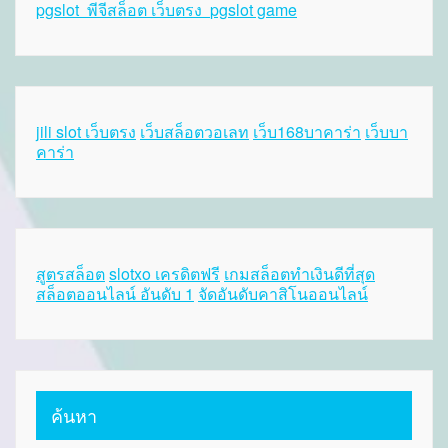
pgslot
พีจีสล็อต เว็บตรง
pgslot game
jili slot เว็บตรง
เว็บสล็อตวอเลท
เว็บ168บาคาร่า
เว็บบา
คาร่า
สูตรสล็อต
slotxo เครดิตฟรี
เกมสล็อตทำเงินดีที่สุด
สล็อตออนไลน์ อันดับ 1
จัดอันดับคาสิโนออนไลน์
ค้นหา