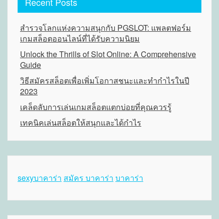
Recent Posts
สำรวจโลกแห่งความสนุกกับ PGSLOT: แพลตฟอร์ม
เกมสล็อตออนไลน์ที่ได้รับความนิยม
Unlock the Thrills of Slot Online: A Comprehensive
Guide
วิธีสมัครสล็อตเพื่อเพิ่มโอกาสชนะและทำกำไรในปี
2023
เคล็ดลับการเล่นเกมสล็อตแตกบ่อยที่คุณควรรู้
เทคนิคเล่นสล็อตให้สนุกและได้กำไร
sexyบาคาร่า
สมัคร บาคาร่า
บาคาร่า