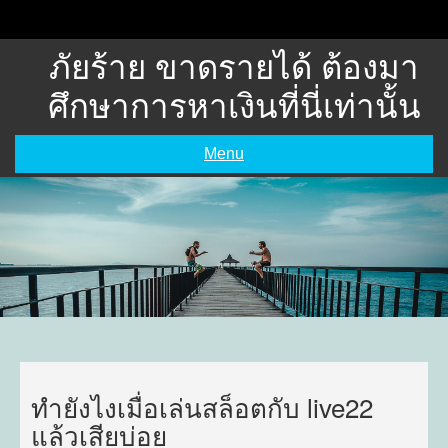
Skip
to
content
ภัยร้าย ขาดรายได้ ต้องมา
ศึกษาการหาเงินที่นี่เท่านั้น
Menu
ทำยังไงเมื่อเล่นสล็อตกับ live22
แล้วเสียบ่อย