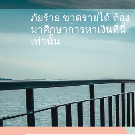
Skip
to
ภัยร้าย ขาดรายได้ ต้อง
content
มาศึกษาการหาเงินที่นี่
เท่านั้น