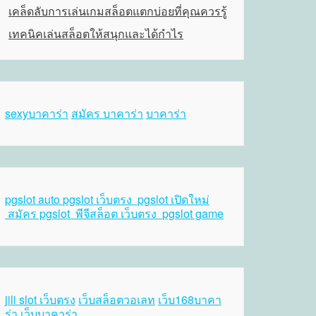
เคล็ดลับการเล่นเกมสล็อตแตกบ่อยที่คุณควรรู้
เทคนิคเล่นสล็อตให้สนุกและได้กำไร
sexyบาคาร่า
สมัคร บาคาร่า
บาคาร่า
pgslot auto
pgslot เว็บตรง
pgslot เปิดใหม่
สมัคร pgslot
พีจีสล็อต เว็บตรง
pgslot game
jili slot เว็บตรง
เว็บสล็อตวอเลท
เว็บ168บาคา
ร่า
เว็บบาคาร่า