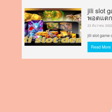
jili slo
พอตแตกง
23 ธันวาคม 202
jili slot gam
Read More