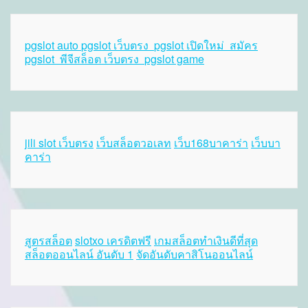
pgslot auto
pgslot เว็บตรง
pgslot เปิดใหม่
สมัคร
pgslot
พีจีสล็อต เว็บตรง
pgslot game
jili slot เว็บตรง
เว็บสล็อตวอเลท
เว็บ168บาคาร่า
เว็บบา
คาร่า
สูตรสล็อต
slotxo เครดิตฟรี
เกมสล็อตทำเงินดีที่สุด
สล็อตออนไลน์ อันดับ 1
จัดอันดับคาสิโนออนไลน์