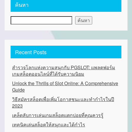
ค้นหา
ค้นหา
Recent Posts
สำรวจโลกแห่งความสนุกกับ PGSLOT: แพลตฟอร์ม
เกมสล็อตออนไลน์ที่ได้รับความนิยม
Unlock the Thrills of Slot Online: A Comprehensive
Guide
วิธีสมัครสล็อตเพื่อเพิ่มโอกาสชนะและทำกำไรในปี
2023
เคล็ดลับการเล่นเกมสล็อตแตกบ่อยที่คุณควรรู้
เทคนิคเล่นสล็อตให้สนุกและได้กำไร