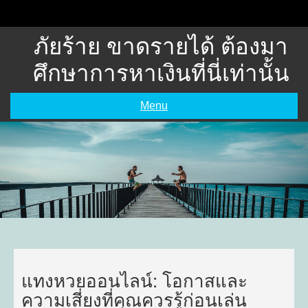
Skip
to
content
ภัยร้าย ขาดรายได้ ต้องมา
ศึกษาการหาเงินที่นี่เท่านั้น
Menu
แทงหวยออนไลน์: โอกาสและ
ความเสี่ยงที่คุณควรรู้ก่อนเล่น