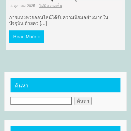
4 ตุลาคม 2025
ไม่มีความเห็น
การแทงหวยออนไลน์ได้รับความนิยมอย่างมากใน
ปัจจุบัน ด้วยคว […]
Read More »
ค้นหา
ค้นหา