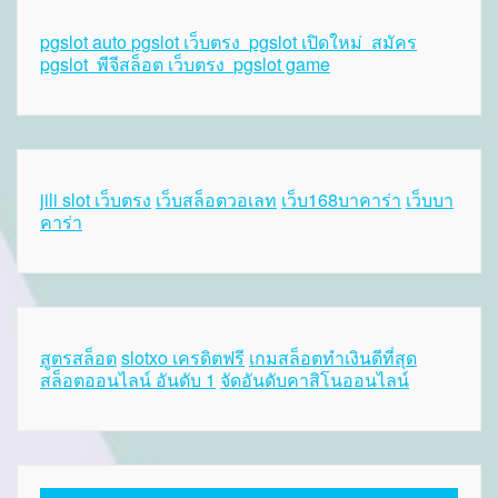
pgslot auto
pgslot เว็บตรง
pgslot เปิดใหม่
สมัคร
pgslot
พีจีสล็อต เว็บตรง
pgslot game
jili slot เว็บตรง
เว็บสล็อตวอเลท
เว็บ168บาคาร่า
เว็บบา
คาร่า
สูตรสล็อต
slotxo เครดิตฟรี
เกมสล็อตทำเงินดีที่สุด
สล็อตออนไลน์ อันดับ 1
จัดอันดับคาสิโนออนไลน์