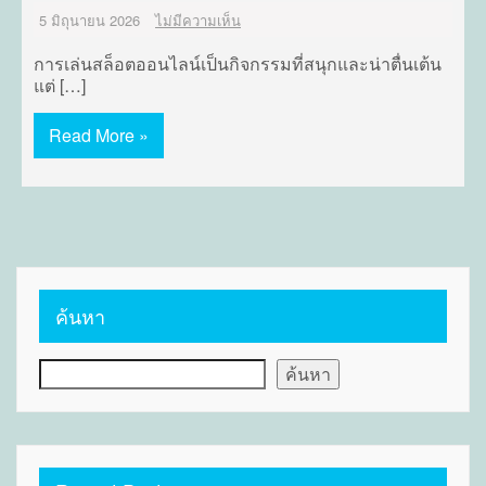
5 มิถุนายน 2026
ไม่มีความเห็น
การเล่นสล็อตออนไลน์เป็นกิจกรรมที่สนุกและน่าตื่นเต้น
แต่ […]
Read More »
ค้นหา
ค้นหา