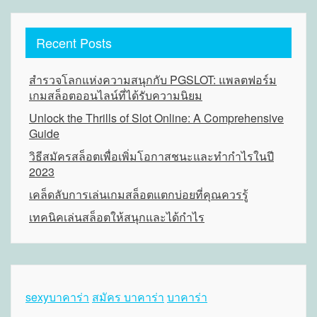
Recent Posts
สำรวจโลกแห่งความสนุกกับ PGSLOT: แพลตฟอร์ม
เกมสล็อตออนไลน์ที่ได้รับความนิยม
Unlock the Thrills of Slot Online: A Comprehensive
Guide
วิธีสมัครสล็อตเพื่อเพิ่มโอกาสชนะและทำกำไรในปี
2023
เคล็ดลับการเล่นเกมสล็อตแตกบ่อยที่คุณควรรู้
เทคนิคเล่นสล็อตให้สนุกและได้กำไร
sexyบาคาร่า
สมัคร บาคาร่า
บาคาร่า