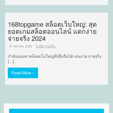
168topgame สล็อตเว็บใหญ่: สุด
ยอดเกมสล็อตออนไลน์ แตกง่าย
จ่ายจริง 2024
27 ตุลาคม 2025
ไม่มีความเห็น
กำลังมองหาสล็อตเว็บใหญ่ที่เชื่อถือได้ เล่นง่าย จ่ายจริง
[…]
Read More »