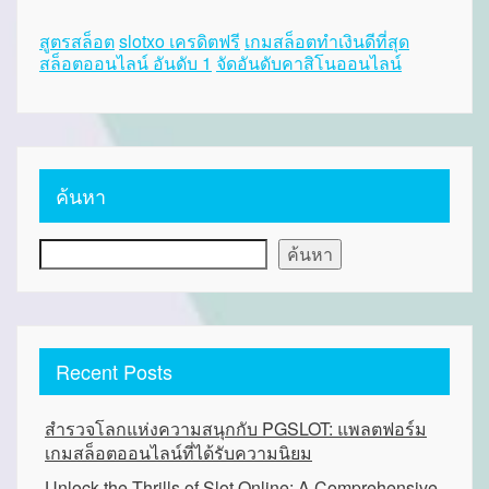
สูตรสล็อต
slotxo เครดิตฟรี
เกมสล็อตทำเงินดีที่สุด
สล็อตออนไลน์ อันดับ 1
จัดอันดับคาสิโนออนไลน์
ค้นหา
ค้นหา
Recent Posts
สำรวจโลกแห่งความสนุกกับ PGSLOT: แพลตฟอร์ม
เกมสล็อตออนไลน์ที่ได้รับความนิยม
Unlock the Thrills of Slot Online: A Comprehensive