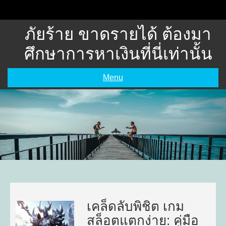
Skip
to
content
ภัยร้าย ขาดรายได้ ต้องมา
ศึกษาการหาเงินที่นี่เท่านั้น
Menu
เคล็ดลับพิชิต เกม
สล็อตแตกง่าย: คู่มือ