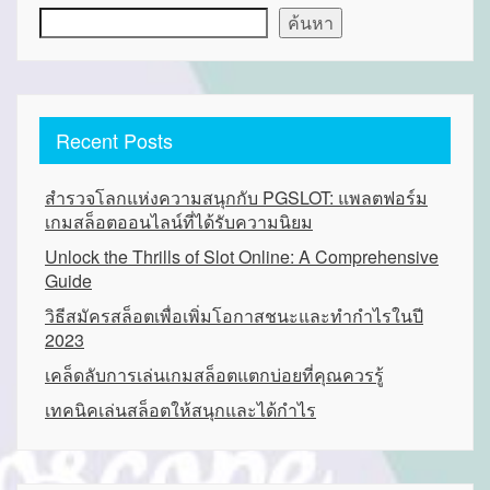
ค้นหา
Recent Posts
สำรวจโลกแห่งความสนุกกับ PGSLOT: แพลตฟอร์ม
เกมสล็อตออนไลน์ที่ได้รับความนิยม
Unlock the Thrills of Slot Online: A Comprehensive
Guide
วิธีสมัครสล็อตเพื่อเพิ่มโอกาสชนะและทำกำไรในปี
2023
เคล็ดลับการเล่นเกมสล็อตแตกบ่อยที่คุณควรรู้
เทคนิคเล่นสล็อตให้สนุกและได้กำไร