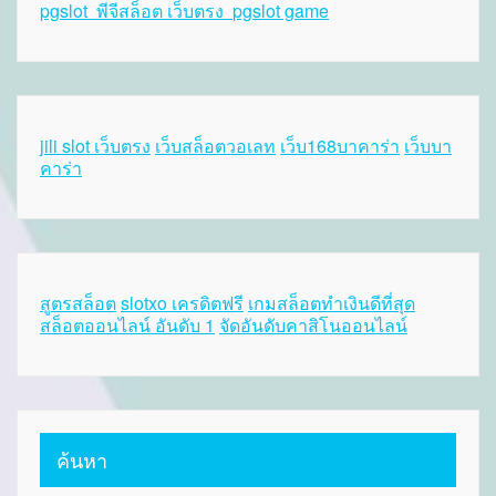
pgslot
พีจีสล็อต เว็บตรง
pgslot game
jili slot เว็บตรง
เว็บสล็อตวอเลท
เว็บ168บาคาร่า
เว็บบา
คาร่า
สูตรสล็อต
slotxo เครดิตฟรี
เกมสล็อตทำเงินดีที่สุด
สล็อตออนไลน์ อันดับ 1
จัดอันดับคาสิโนออนไลน์
ค้นหา