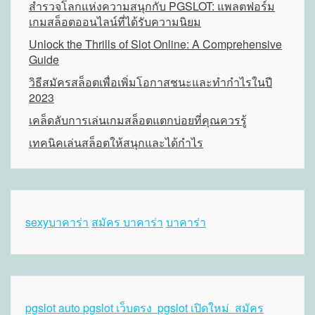
สำรวจโลกแห่งความสนุกกับ PGSLOT: แพลตฟอร์ม
เกมสล็อตออนไลน์ที่ได้รับความนิยม
Unlock the Thrills of Slot Online: A Comprehensive
Guide
วิธีสมัครสล็อตเพื่อเพิ่มโอกาสชนะและทำกำไรในปี
2023
เคล็ดลับการเล่นเกมสล็อตแตกบ่อยที่คุณควรรู้
เทคนิคเล่นสล็อตให้สนุกและได้กำไร
sexyบาคาร่า
สมัคร บาคาร่า
บาคาร่า
pgslot auto
pgslot เว็บตรง
pgslot เปิดใหม่
สมัคร