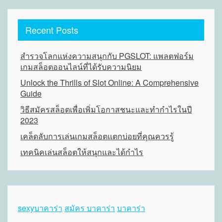
Recent Posts
สำรวจโลกแห่งความสนุกกับ PGSLOT: แพลตฟอร์ม
เกมสล็อตออนไลน์ที่ได้รับความนิยม
Unlock the Thrills of Slot Online: A Comprehensive
Guide
วิธีสมัครสล็อตเพื่อเพิ่มโอกาสชนะและทำกำไรในปี
2023
เคล็ดลับการเล่นเกมสล็อตแตกบ่อยที่คุณควรรู้
เทคนิคเล่นสล็อตให้สนุกและได้กำไร
sexyบาคาร่า
สมัคร บาคาร่า
บาคาร่า