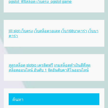
pgslot
พีจีสล็อต เว็บตรง
pgslot game
jili slot เว็บตรง
เว็บสล็อตวอเลท
เว็บ168บาคาร่า
เว็บบา
คาร่า
สูตรสล็อต
slotxo เครดิตฟรี
เกมสล็อตทำเงินดีที่สุด
สล็อตออนไลน์ อันดับ 1
จัดอันดับคาสิโนออนไลน์
ค้นหา