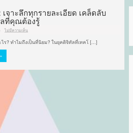
 เจาะลึกทุกรายละเอียด เคล็ดลับ
ที่คุณต้องรู้
6
ไม่มีความเห็น
ร? ทำไมถึงเป็นที่นิยม? ในยุคดิจิทัลที่เทคโ […]
 »