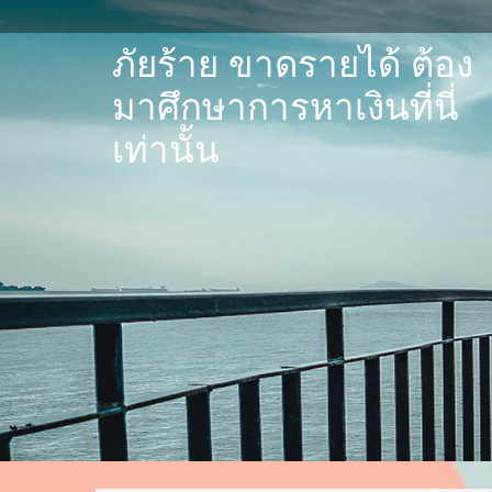
Skip
to
ภัยร้าย ขาดรายได้ ต้อง
content
มาศึกษาการหาเงินที่นี่
เท่านั้น