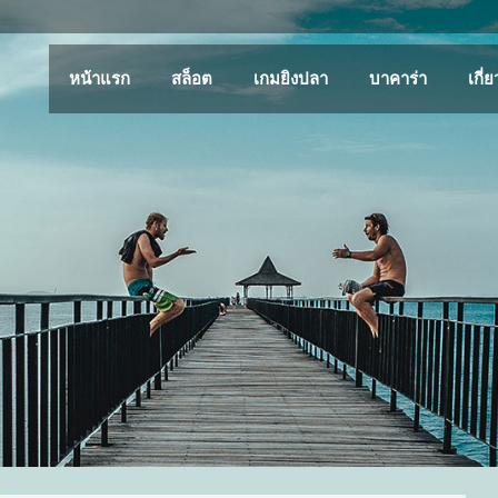
หน้าแรก
สล็อต
เกมยิงปลา
บาคาร่า
เกี่