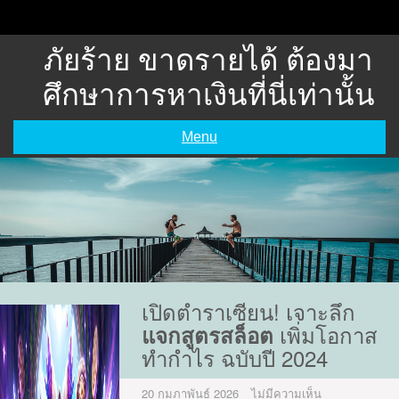
Skip
to
content
ภัยร้าย ขาดรายได้ ต้องมา
ศึกษาการหาเงินที่นี่เท่านั้น
Menu
เปิดตำราเซียน! เจาะลึก
เพิ่มโอกาส
แจกสูตรสล็อต
ทำกำไร ฉบับปี 2024
20 กุมภาพันธ์ 2026
ไม่มีความเห็น