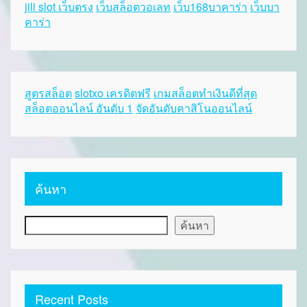
jili slot เว็บตรง
เว็บสล็อตวอเลท
เว็บ168บาคาร่า
เว็บบา
คาร่า
สูตรสล็อต
slotxo เครดิตฟรี
เกมสล็อตทำเงินดีที่สุด
สล็อตออนไลน์ อันดับ 1
จัดอันดับคาสิโนออนไลน์
ค้นหา
ค้นหา
Recent Posts