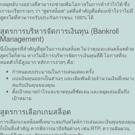
กลยุทธ์บางอย่างที่สามารถช่วยเพิ่มโอกาสในการทำกำไรได้ ซึ่ง
เราจะเรียกรวมๆ ว่า “สูตรสล็อต” แต่สิ่งสำคัญคือต้องเข้าใจว่าไม่มี
สูตรใดที่สามารถรับประกันการชนะ 100% ได้
สูตรการบริหารจัดการเงินทุน (Bankroll
Management)
นี่เป็นสูตรที่สำคัญที่สุดในการเล่นสล็อต ไม่ว่าคุณจะเล่นสล็อตด้วย
สูตรใดก็ตาม หากไม่มีการบริหารจัดการเงินทุนที่ดี โอกาสที่จะ
หมดตัวก็มีสูงมาก หลักการง่ายๆ คือ:
กำหนดงบประมาณในการเล่นแต่ละครั้ง
แบ่งเงินทุนออกเป็นส่วนๆ และเดิมพันด้วยจำนวนเงินที่เหมาะ
สมกับเงินทุนของคุณ
ตั้งเป้าหมายกำไรและขาดทุนที่ชัดเจน และหยุดเล่นเมื่อถึง
เป้าหมาย
สูตรการเลือกเกมสล็อต
การเลือกเกมสล็อตที่เหมาะสมกับสไตล์การเล่นและเงินทุนของคุณ
ก็เป็นสิ่งสำคัญ ควรพิจารณาปัจจัยต่างๆ เช่น RTP, ความผันผวน,
ฟีเจอร์พิเศษ และอัตราการจ่ายเงินรางวัล