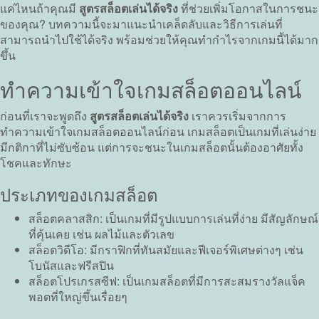
แค่ไหนถ้าคุณมี
สูตรสล็อตเล่นได้จริง
ที่ช่วยเพิ่มโอกาสในการชนะ
ของคุณ? บทความนี้จะมาแนะนำเคล็ดลับและวิธีการเล่นที่
สามารถนำไปใช้ได้จริง พร้อมช่วยให้คุณทำกำไรจากเกมนี้ได้มาก
ขึ้น
ทำความเข้าใจเกมสล็อตออนไลน์
ก่อนที่เราจะพูดถึง
สูตรสล็อตเล่นได้จริง
เราควรเริ่มจากการ
ทำความเข้าใจเกมสล็อตออนไลน์ก่อน เกมสล็อตเป็นเกมที่เล่นง่าย
มีกติกาที่ไม่ซับซ้อน แต่การจะชนะในเกมสล็อตนั้นต้องอาศัยทั้ง
โชคและทักษะ
ประเภทของเกมสล็อต
สล็อตคลาสสิก: เป็นเกมที่มีรูปแบบการเล่นที่ง่าย มีสัญลักษณ์
ที่คุ้นเคย เช่น ผลไม้และตัวเลข
สล็อตวิดีโอ: มีกราฟิกที่ทันสมัยและฟีเจอร์พิเศษต่างๆ เช่น
โบนัสและฟรีสปิน
สล็อตโปรเกรสซีฟ: เป็นเกมสล็อตที่มีการสะสมรางวัลแจ็ค
พอตที่ใหญ่ขึ้นเรื่อยๆ