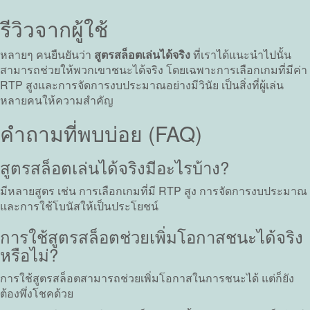
รีวิวจากผู้ใช้
หลายๆ คนยืนยันว่า
สูตรสล็อตเล่นได้จริง
ที่เราได้แนะนำไปนั้น
สามารถช่วยให้พวกเขาชนะได้จริง โดยเฉพาะการเลือกเกมที่มีค่า
RTP สูงและการจัดการงบประมาณอย่างมีวินัย เป็นสิ่งที่ผู้เล่น
หลายคนให้ความสำคัญ
คำถามที่พบบ่อย (FAQ)
สูตรสล็อตเล่นได้จริงมีอะไรบ้าง?
มีหลายสูตร เช่น การเลือกเกมที่มี RTP สูง การจัดการงบประมาณ
และการใช้โบนัสให้เป็นประโยชน์
การใช้สูตรสล็อตช่วยเพิ่มโอกาสชนะได้จริง
หรือไม่?
การใช้สูตรสล็อตสามารถช่วยเพิ่มโอกาสในการชนะได้ แต่ก็ยัง
ต้องพึ่งโชคด้วย