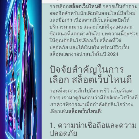
การเลือก
สล็อตเว็บไหนดี
กลายเป็นคำถาม
ยอดฮิตสำหรับนักเดิมพันออนไลน์มือใหม่
และมือเก๋า เนื่องจากมีเว็บสล็อตเปิดให้
บริการมากมาย แต่ละเว็บก็มีจุดเด่นและ
ข้อเสนอที่แตกต่างกันไป บทความนี้จะช่วย
ให้คุณตัดสินใจเลือกเว็บสล็อตที่ใช่
ปลอดภัย และได้เงินจริง พร้อมรีวิวเว็บ
สล็อตแตกง่ายน่าสนใจในปี 2024
ปัจจัยสำคัญในการ
เลือก สล็อตเว็บไหนดี
ก่อนที่จะเจาะลึกไปถึงการรีวิวเว็บสล็อต
ต่างๆ เรามาดูกันก่อนว่ามีปัจจัยอะไรบ้างที่
เราควรพิจารณาเมื่อกำลังตัดสินใจว่าจะ
เลือกเล่น
สล็อตเว็บไหนดี
:
1. ความน่าเชื่อถือและความ
ปลอดภัย