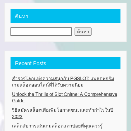
ค้นหา
ค้นหา
Recent Posts
สำรวจโลกแห่งความสนุกกับ PGSLOT: แพลตฟอร์ม
เกมสล็อตออนไลน์ที่ได้รับความนิยม
Unlock the Thrills of Slot Online: A Comprehensive
Guide
วิธีสมัครสล็อตเพื่อเพิ่มโอกาสชนะและทำกำไรในปี
2023
เคล็ดลับการเล่นเกมสล็อตแตกบ่อยที่คุณควรรู้