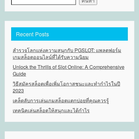
ค้นหา
Recent Posts
สำรวจโลกแห่งความสนุกกับ PGSLOT: แพลตฟอร์ม
เกมสล็อตออนไลน์ที่ได้รับความนิยม
Unlock the Thrills of Slot Online: A Comprehensive
Guide
วิธีสมัครสล็อตเพื่อเพิ่มโอกาสชนะและทำกำไรในปี
2023
เคล็ดลับการเล่นเกมสล็อตแตกบ่อยที่คุณควรรู้
เทคนิคเล่นสล็อตให้สนุกและได้กำไร