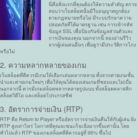
นี่คือสิ่งแรกที่คุณต้องให้ความสำคัญ ตรวจ
สอบว่าเว็บสล็อตนั้นมีใบอนุญาตถูกต้อง
ตามกฎหมายหรือไม่ มีระบบรักษาความ
ปลอดภัยที่ได้มาตรฐาน เช่น การเข้ารหัส
ข้อมูล SSL เพื่อป้องกันข้อมูลส่วนตัวและ
การเงินของคุณ นอกจากนี้ ลองอ่านรีวิว
จากผู้เล่นคนอื่นๆ เพื่อดูว่ามีประวัติการโกง
หรือไม่
2. ความหลากหลายของเกม
เว็บสล็อตที่ดีควรมีเกมให้เลือกเล่นหลากหลาย ทั้งจากค่ายเกมชั้น
นำและค่ายเกมใหม่ๆ เพื่อให้คุณได้ลองเล่นเกมที่ชอบและไม่เบื่อ
นอกจากนี้ ควรมีเกมสล็อตหลากหลายรูปแบบ ทั้งสล็อตคลาสสิก
สล็อตวิดีโอ และสล็อตโปรเกรสซีฟ
3. อัตราการจ่ายเงิน (RTP)
RTP คือ Return to Player หรืออัตราการจ่ายเงินคืนให้กับผู้เล่น ยิ่ง
RTP สูงเท่าไหร่ โอกาสที่คุณจะชนะก็จะยิ่งมากขึ้นเท่านั้น โดย
ทั่วไปแล้ว RTP ของเกมสล็อตที่ดีควรอยู่ที่ 95% ขึ้นไป