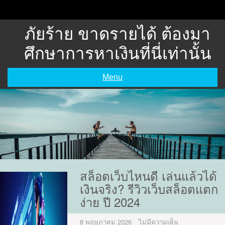
Skip
to
content
ภัยร้าย ขาดรายได้ ต้องมา
ศึกษาการหาเงินที่นี่เท่านั้น
Menu
สล็อตเว็บไหนดี เล่นแล้วได้
เงินจริง? รีวิวเว็บสล็อตแตก
ง่าย ปี 2024
8 พฤษภาคม 2026
ไม่มีความเห็น