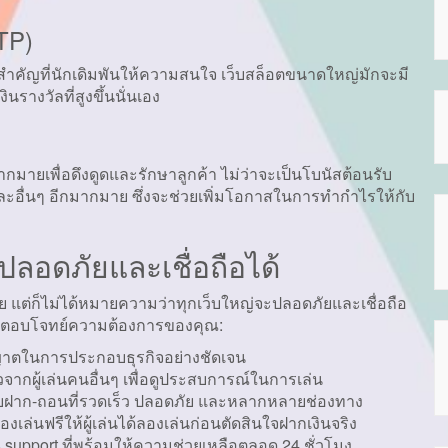
RTP)
จจัยสำคัญที่นักเดิมพันให้ความสนใจ เว็บสล็อตขนาดใหญ่มักจะมี
นรางวัลที่สูงขึ้นนั่นเอง
กมายเพื่อดึงดูดและรักษาลูกค้า ไม่ว่าจะเป็นโบนัสต้อนรับ
และอื่นๆ อีกมากมาย ซึ่งจะช่วยเพิ่มโอกาสในการทำกำไรให้กับ
่ปลอดภัยและเชื่อถือได้
 แต่ก็ไม่ได้หมายความว่าทุกเว็บใหญ่จะปลอดภัยและเชื่อถือ
อตที่ตอบโจทย์ความต้องการของคุณ:
ญาตในการประกอบธุรกิจอย่างชัดเจน
จากผู้เล่นคนอื่นๆ เพื่อดูประสบการณ์ในการเล่น
ะบบฝาก-ถอนที่รวดเร็ว ปลอดภัย และหลากหลายช่องทาง
ล่นฟรีให้ผู้เล่นได้ลองเล่นก่อนตัดสินใจฝากเงินจริง
าน support ที่พร้อมให้ความช่วยเหลือตลอด 24 ชั่วโมง