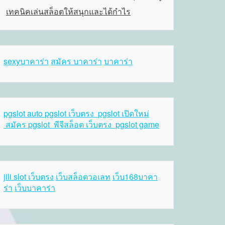
เทคนิคเล่นสล็อตให้สนุกและได้กำไร
sexyบาคาร่า
สมัคร บาคาร่า
บาคาร่า
pgslot auto
pgslot เว็บตรง
pgslot เปิดใหม่
สมัคร pgslot
พีจีสล็อต เว็บตรง
pgslot game
jili slot เว็บตรง
เว็บสล็อตวอเลท
เว็บ168บาคา
ร่า
เว็บบาคาร่า