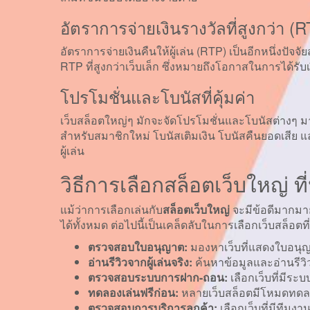
อัตราการจ่ายเงินรางวัลที่สูงกว่า (
อัตราการจ่ายเงินคืนให้ผู้เล่น (RTP) เป็นอีกหนึ่งปั
RTP ที่สูงกว่าเว็บเล็ก ซึ่งหมายถึงโอกาสในการได้รับเงิ
โปรโมชั่นและโบนัสที่คุ้มค่า
เว็บสล็อตใหญ่ๆ มักจะจัดโปรโมชั่นและโบนัสต่างๆ มา
สำหรับสมาชิกใหม่ โบนัสเติมเงิน โบนัสคืนยอดเสีย 
ผู้เล่น
วิธีการเลือกสล็อตเว็บใหญ่ ที
แม้ว่าการเลือกเล่นกับ
สล็อตเว็บใหญ่
จะมีข้อดีมากมาย
ได้ทั้งหมด ต่อไปนี้เป็นเคล็ดลับในการเลือกเว็บสล็
ตรวจสอบใบอนุญาต:
มองหาเว็บที่แสดงใบอนุ
อ่านรีวิวจากผู้เล่นจริง:
ค้นหาข้อมูลและอ่านรีวิว
ตรวจสอบระบบการฝาก-ถอน:
เลือกเว็บที่มีร
ทดลองเล่นฟรีก่อน:
หลายเว็บสล็อตมีโหมดทดลองเ
ตรวจสอบการบริการลูกค้า:
เลือกเว็บที่มีทีมง