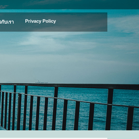
Privacy Policy
ยวกับเรา