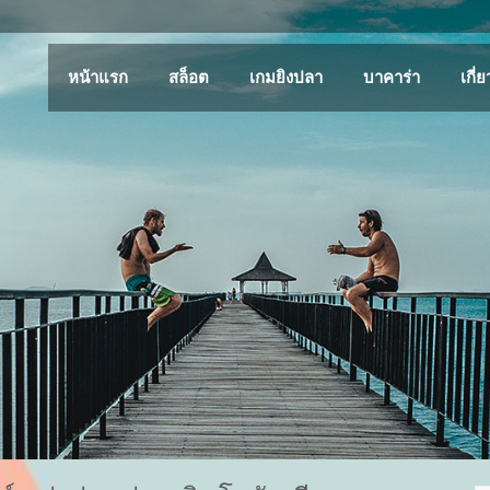
หน้าแรก
สล็อต
เกมยิงปลา
บาคาร่า
เกี่