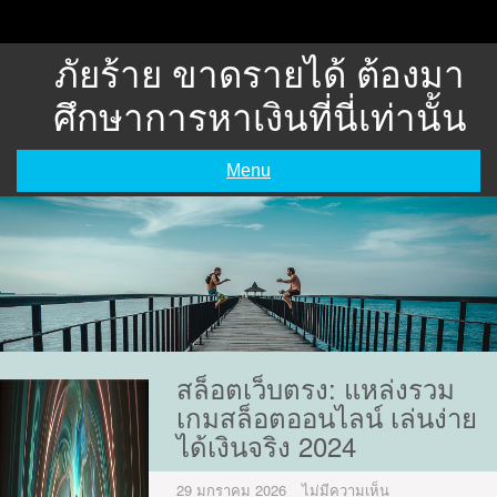
Skip
to
content
ภัยร้าย ขาดรายได้ ต้องมา
ศึกษาการหาเงินที่นี่เท่านั้น
Menu
สล็อตเว็บตรง: แหล่งรวม
เกมสล็อตออนไลน์ เล่นง่าย
ได้เงินจริง 2024
29 มกราคม 2026
ไม่มีความเห็น