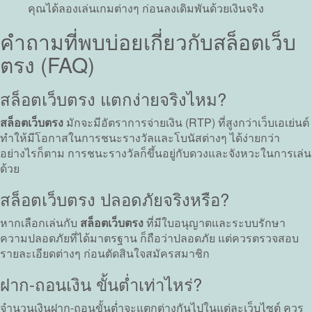
คุณได้ลองเล่นเกมต่างๆ ก่อนลงเดิมพันด้วยเงินจริง
คำถามที่พบบ่อยเกี่ยวกับสล็อตเว็บ
ตรง (FAQ)
สล็อตเว็บตรง แตกง่ายจริงไหม?
สล็อตเว็บตรง
มักจะมีอัตราการจ่ายเงิน (RTP) ที่สูงกว่าเว็บเอเย่นต์
ทำให้มีโอกาสในการชนะรางวัลและโบนัสต่างๆ ได้ง่ายกว่า
อย่างไรก็ตาม การชนะรางวัลก็ขึ้นอยู่กับดวงและจังหวะในการเล่น
ด้วย
สล็อตเว็บตรง ปลอดภัยจริงหรือ?
หากเลือกเล่นกับ
สล็อตเว็บตรง
ที่มีใบอนุญาตและระบบรักษา
ความปลอดภัยที่ได้มาตรฐาน ก็ถือว่าปลอดภัย แต่ควรตรวจสอบ
รายละเอียดต่างๆ ก่อนตัดสินใจสมัครสมาชิก
ฝาก-ถอนเงิน ขั้นต่ำเท่าไหร่?
จำนวนเงินฝาก-ถอนขั้นต่ำจะแตกต่างกันไปในแต่ละเว็บไซต์ ควร