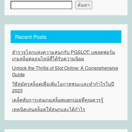
ค้นหา
Recent Posts
สำรวจโลกแห่งความสนุกกับ PGSLOT: แพลตฟอร์ม
เกมสล็อตออนไลน์ที่ได้รับความนิยม
Unlock the Thrills of Slot Online: A Comprehensive
Guide
วิธีสมัครสล็อตเพื่อเพิ่มโอกาสชนะและทำกำไรในปี
2023
เคล็ดลับการเล่นเกมสล็อตแตกบ่อยที่คุณควรรู้
เทคนิคเล่นสล็อตให้สนุกและได้กำไร