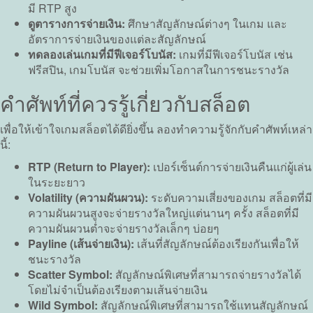
มี RTP สูง
ดูตารางการจ่ายเงิน:
ศึกษาสัญลักษณ์ต่างๆ ในเกม และ
อัตราการจ่ายเงินของแต่ละสัญลักษณ์
ทดลองเล่นเกมที่มีฟีเจอร์โบนัส:
เกมที่มีฟีเจอร์โบนัส เช่น
ฟรีสปิน, เกมโบนัส จะช่วยเพิ่มโอกาสในการชนะรางวัล
คำศัพท์ที่ควรรู้เกี่ยวกับสล็อต
เพื่อให้เข้าใจเกมสล็อตได้ดียิ่งขึ้น ลองทำความรู้จักกับคำศัพท์เหล่า
นี้:
RTP (Return to Player):
เปอร์เซ็นต์การจ่ายเงินคืนแก่ผู้เล่น
ในระยะยาว
Volatility (ความผันผวน):
ระดับความเสี่ยงของเกม สล็อตที่มี
ความผันผวนสูงจะจ่ายรางวัลใหญ่แต่นานๆ ครั้ง สล็อตที่มี
ความผันผวนต่ำจะจ่ายรางวัลเล็กๆ บ่อยๆ
Payline (เส้นจ่ายเงิน):
เส้นที่สัญลักษณ์ต้องเรียงกันเพื่อให้
ชนะรางวัล
Scatter Symbol:
สัญลักษณ์พิเศษที่สามารถจ่ายรางวัลได้
โดยไม่จำเป็นต้องเรียงตามเส้นจ่ายเงิน
Wild Symbol:
สัญลักษณ์พิเศษที่สามารถใช้แทนสัญลักษณ์