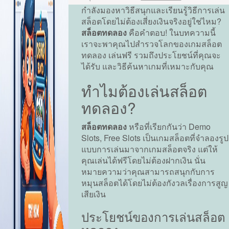
กำลังมองหาวิธีสนุกและเรียนรู้วิธีการเล่น
สล็อตโดยไม่ต้องเสี่ยงเงินจริงอยู่ใช่ไหม?
สล็อตทดลอง
คือคำตอบ! ในบทความนี้
เราจะพาคุณไปสำรวจโลกของเกมสล็อต
ทดลอง เล่นฟรี รวมถึงประโยชน์ที่คุณจะ
ได้รับ และวิธีค้นหาเกมที่เหมาะกับคุณ
ทำไมต้องเล่นสล็อต
ทดลอง?
สล็อตทดลอง
หรือที่เรียกกันว่า Demo
Slots, Free Slots เป็นเกมสล็อตที่จำลองรูป
แบบการเล่นมาจากเกมสล็อตจริง แต่ให้
คุณเล่นได้ฟรีโดยไม่ต้องฝากเงิน นั่น
หมายความว่าคุณสามารถสนุกกับการ
หมุนสล็อตได้โดยไม่ต้องกังวลเรื่องการสูญ
เสียเงิน
ประโยชน์ของการเล่นสล็อต