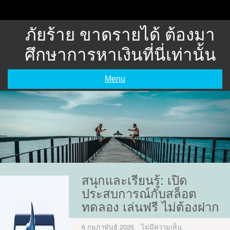
Skip
to
content
ภัยร้าย ขาดรายได้ ต้องมา
ศึกษาการหาเงินที่นี่เท่านั้น
Menu
สนุกและเรียนรู้: เปิด
ประสบการณ์กับสล็อต
ทดลอง เล่นฟรี ไม่ต้องฝาก
6 กุมภาพันธ์ 2026
ไม่มีความเห็น